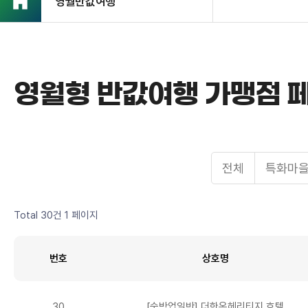
영월반값여행
영월형 반값여행 가맹점 
전체
특화마
Total 30건
1 페이지
번호
상호명
30
[숙박업일반] 더한옥헤리티지 호텔