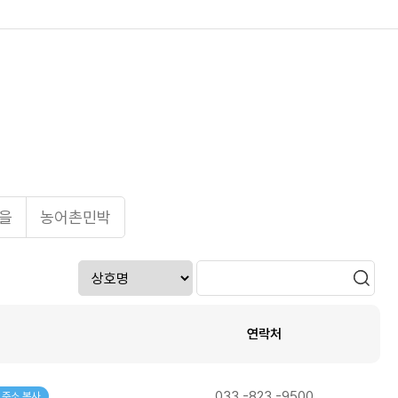
을
농어촌민박
연락처
033 -823 -9500
주소 복사