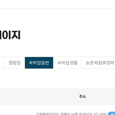
페이지
을
캠핑장
숙박업일반
숙박업생활
농촌체험휴양마
주소
강원특별자치도 영월군 남면 문개실길 37-200