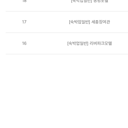
18
[숙박업일반] 동방모텔
17
[숙박업일반] 세종장여관
16
[숙박업일반] 리버파크모텔
맨끝