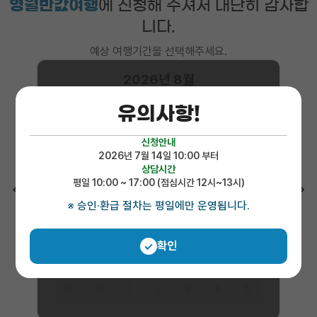
영월반값여행
에 신청해 주셔서 대단히 감사합
니다.
예상 여행기간을 선택해주세요.
2026년 8월
유의사항!
일
월
화
수
목
금
토
신청안내
26
27
28
29
30
31
1
2026년 7월 14일 10:00 부터
상담시간
7
2
3
4
5
6
8
접수 마감되었습니다.
평일 10:00 ~ 17:00 (점심시간 12시~13시)
이
다
공지를 확인하신 후 신청해주세요.
※ 승인·환급 절차는 평일에만 운영됩니다.
9
10
11
12
13
14
15
전
음
16
17
18
19
20
21
22
확인
23
24
25
26
27
28
29
30
31
1
2
3
4
5