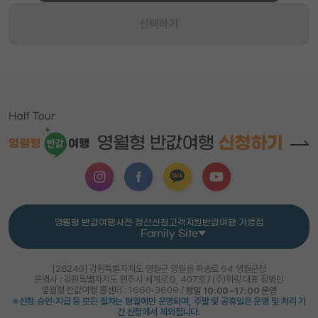
선택하기
영월형 반값여행
사전·정산신청
고객지원
반값여행 가맹점
Family Site
[26240] 강원특별자치도 영월군 영월읍 하송로 64 영월군청
운영사 : 강원특별자치도 원주시 세계로 9, 407호 / (주)위링 대표 정병민
영월형 반값여행 콜센터 : 1660-3609 /
평일 10:00~17:00 운영
※신청·승인·지급 등 모든 절차는 평일에만 운영되며, 주말 및 공휴일은 운영 및 처리 기
간 산정에서 제외됩니다.