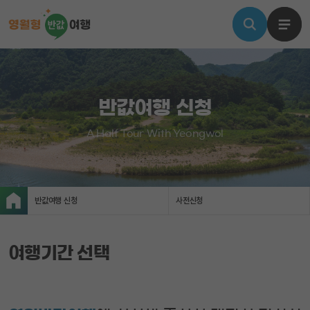
반값여행 신청
A Half Tour With Yeongwol
반값여행 신청
사전신청
여행기간 선택