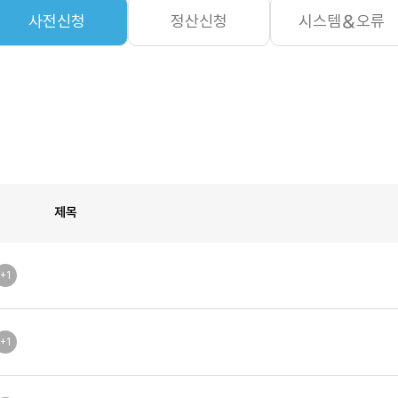
사전신청
정산신청
시스템＆오류
제목
+1
+1