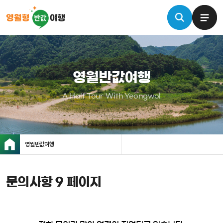
영월반값여행
A Half Tour With Yeongwol
영월반값여행
문의사항 9 페이지