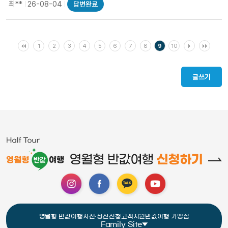
최**
26-08-04
답변완료
1
2
3
4
5
6
7
8
9
10
글쓰기
영월형 반값여행
사전·정산신청
고객지원
반값여행 가맹점
Family Site