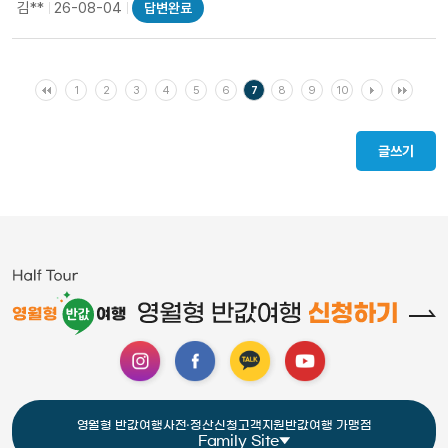
김**
26-08-04
답변완료
1
2
3
4
5
6
7
8
9
10
글쓰기
영월형 반값여행
사전·정산신청
고객지원
반값여행 가맹점
Family Site