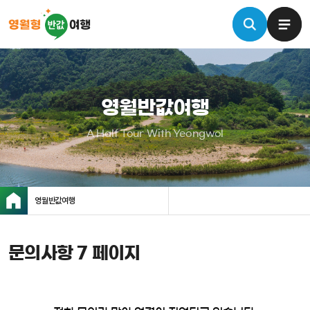
영월반값여행
A Half Tour With Yeongwol
영월반값여행
문의사항 7 페이지