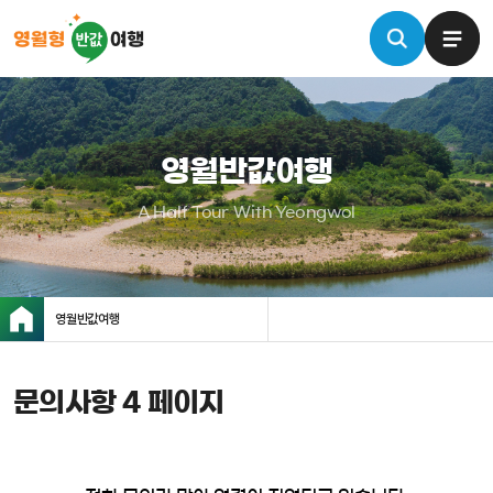
영월반값여행
A Half Tour With Yeongwol
영월반값여행
문의사항 4 페이지