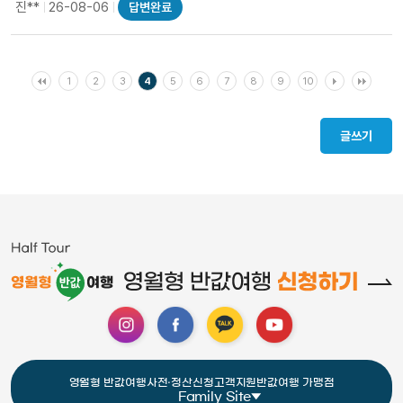
진**
26-08-06
답변완료
1
2
3
4
5
6
7
8
9
10
글쓰기
영월형 반값여행
사전·정산신청
고객지원
반값여행 가맹점
Family Site