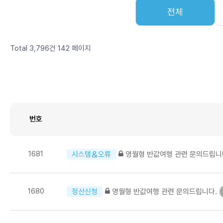
전체
Total 3,796건
142 페이지
번호
1681
영월형 반값여행 관련 문의드립니
시스템＆오류
1680
영월형 반값여행 관련 문의드립니다.
정산신청