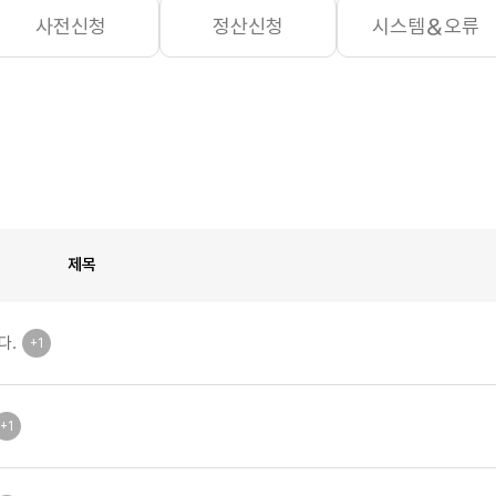
사전신청
정산신청
시스템＆오류
제목
다.
+1
+1