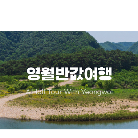
영월반값여행
A Half Tour With Yeongwol