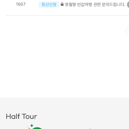
1667
영월형 반값여행 관련 문의드립니다.
정산신청
다음
맨끝