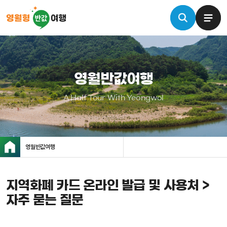
영월반값여행
A Half Tour With Yeongwol
영월반값여행
지역화폐 카드 온라인 발급 및 사용처 >
자주 묻는 질문