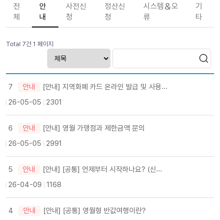
전
안
사전신
정산신
시스템＆오
기
체
내
청
청
류
타
Total 7건
1 페이지
[안내] 지역화폐 카드 온라인 발급 및 사용처
7
안내
26-05-05
2301
6
[안내] 영월 가맹점과 제한금액 문의
안내
26-05-05
2991
[안내] [공통] 언제부터 시작하나요? (신청 오픈 일자)
5
안내
26-04-09
1168
4
[안내] [공통] 영월형 반값여행이란?
안내