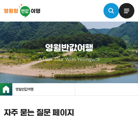
영월반값여행
A Half Tour With Yeongwol
영월반값여행
자주 묻는 질문 페이지